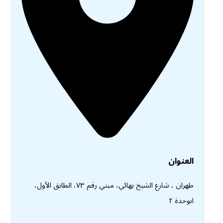
العنوان
طهران ، شارع الشيخ بهائي، مبني رقم ٧٣، الطابق الأول،
اىوحدة ٢