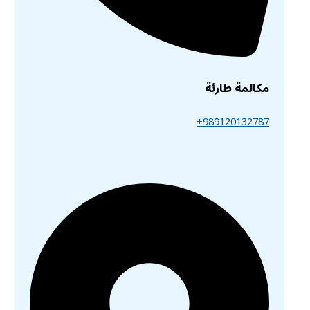
مكالمة طارئة
989120132787+