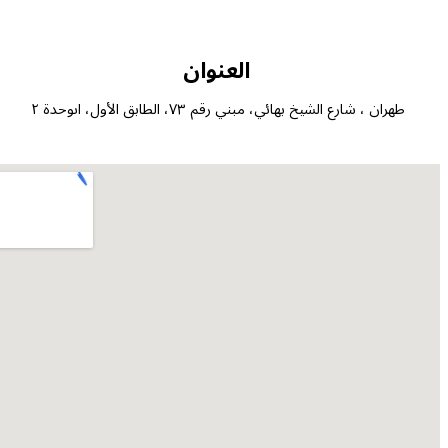
العنوان
طهران ، شارع الشيخ بهائي، مبني رقم ٧٣، الطابق الأول، اىوحدة ٢