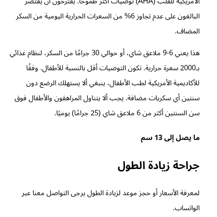
الأمريكية للقلب (AHA) توصيات أكثر طموحًا. يقترحون أن يقتصر
البالغون على عدم تجاوز 6% من السعرات الحرارية اليومية من السكر
المضاف.
هذا يعني 6-9 ملاعق شاي، أو حوالي 30 جرامًا من السكر، لنظام غذائي
بـ2000 سعرة حرارية. تكون التوصيات أقل بالنسبة للأطفال. وفقًا
للأكاديمية الأمريكية لطب الأطفال، ينبغي ألا يستهلك الرضع دون
سنتين أي سكريات مضافة. يجب ألا يتناول المراهقون والأطفال فوق
سن السنتين أكثر من 6 ملاعق شاي (25 جرامًا) يوميًا.
ما يصل إلى 13 سم
جراحة زيادة الطول
لمعرفة الأسعار أو حجز موعد لزيادة الطول يرجى التواصل معنا عبر
الواتساب.