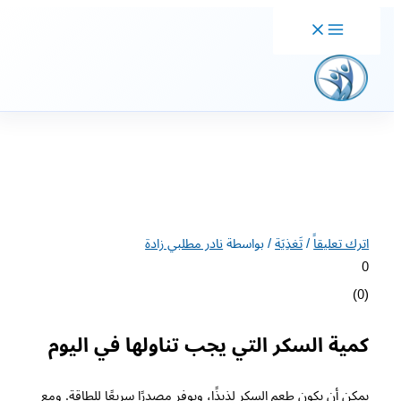
خطي
لى
لمحتوى
اترك تعليقاً
/
تَغذِيَة
/ بواسطة
نادر مطلبي زادة
0
)
0
(
كمية السكر التي يجب تناولها في اليوم
يمكن أن يكون طعم السكر لذيذًا، ويوفر مصدرًا سريعًا للطاقة. ومع