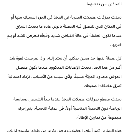
الفخذين من بعضهما.
تحدث تمزقات عضلات المقربة في الفخذ في الجزء السميك منها أو
في المكان الذي تلتصق فيه العضلة بالوتر. عادة ما يحدث التمزق
عندما تكون العضلة في حالة انقباض شديد وفجأة تتعرض للشد أو يتم
ضربها.
كل عضلة لديها حد معين يمكنها أن تمتد إليه، وإذا تعرضت لقوة شد
أكبر من هذا الحد، تحدث الإصابات المذكورة. عندما يكون مفصل
الحوض محدود الحركة مسبقًا ولأي سبب من الأسباب، تزداد احتمالية
تمزق عضلاته المحيطة.
تحدث معظم تمزقات عضلات الفخذ عندما يبدأ الشخص بممارسة
الرياضة دون التحمية المناسبة أولاً. في عملية التحمية، يتم إجراء
مجموعة من تمارين الإطالة.
هذه التمارين تمد ألياف العضلات برفق وتزيد من طولها ونتيجة لذلك،